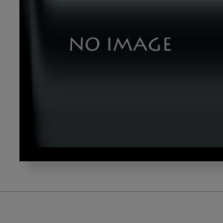
ス
ク
リ
ー
ン
シ