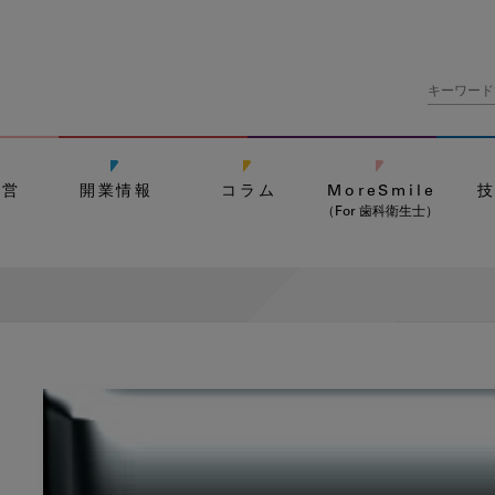
経営
開業情報
コラム
MoreSmile
（For 歯科衛生士）