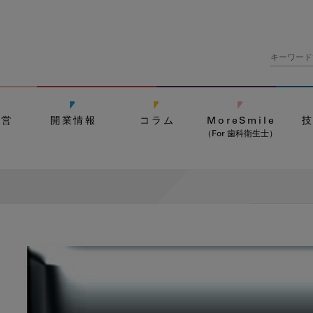
経営
開業情報
コラム
MoreSmile
（For 歯科衛生士）