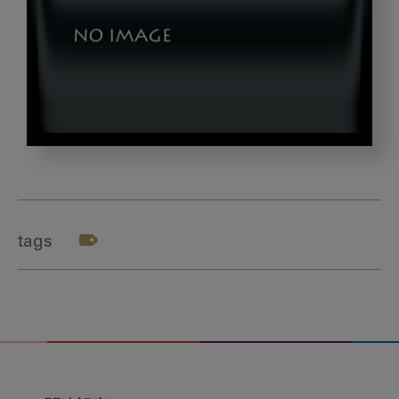
b79865ec5d89098e70cfdde79745ac91_s
tags