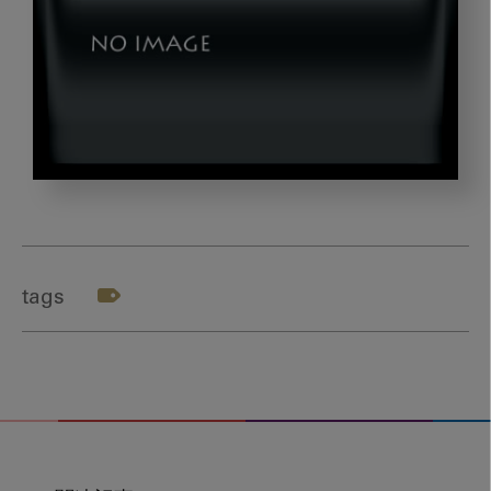
okazaki_title
tags