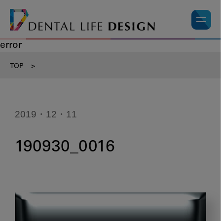
error
TOP
>
2019・12・11
190930_0016