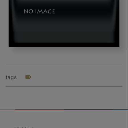
190930_0016
tags