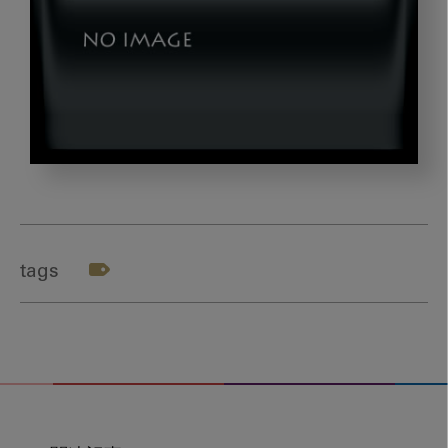
1
tags