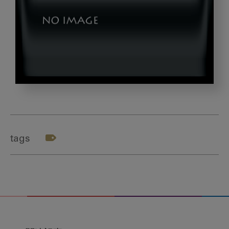
5d9aea290b5607e62f49b848e2bc292f_s
tags