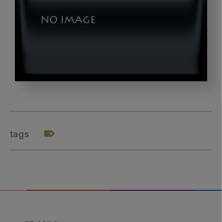
okazaki_gazou2
tags