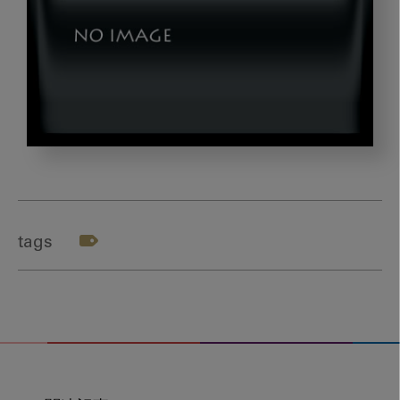
202002_nishi4
tags