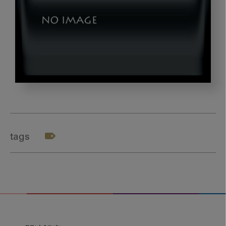
202002_nishi5
tags