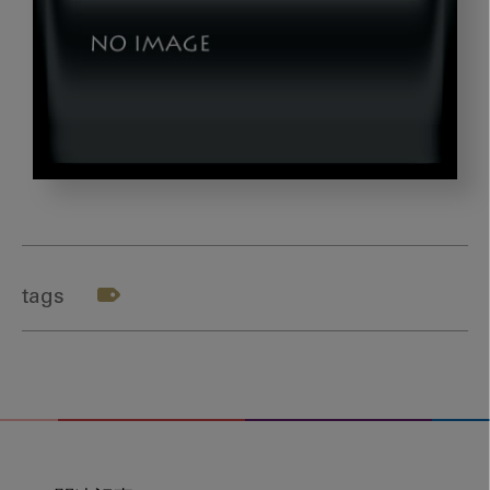
20200203_okazaki_gazou1
tags