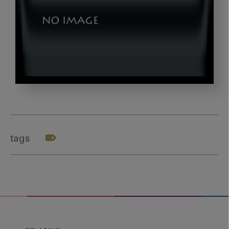
20200203_okazaki_gazou3
tags