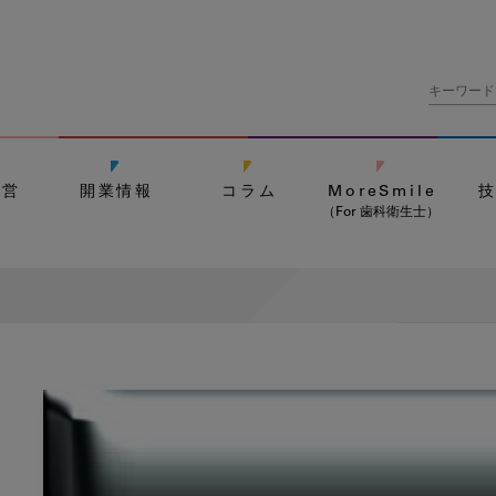
経営
開業情報
コラム
MoreSmile
（For 歯科衛生士）