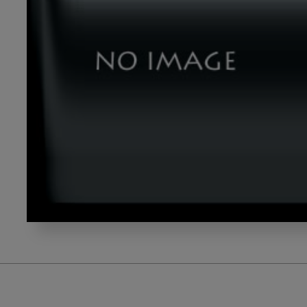
yokomizo3_gazou11-
16