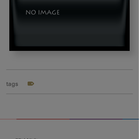
yokomizo3_gazou5-
6
tags