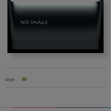
photo-
1523731407965-
2430cd12f5e4
tags