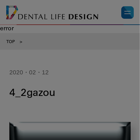
error
TOP
>
2020・02・12
4_2gazou