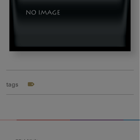
4_2gazou
tags