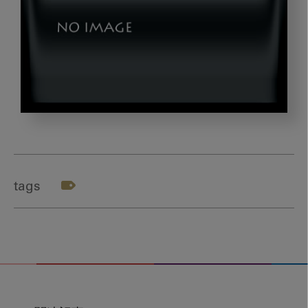
kusihashi_zu2
tags