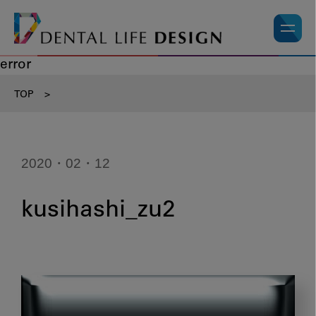
error
TOP
>
2020・02・12
kusihashi_zu2