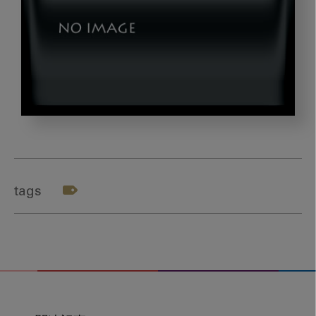
kusihasi_zu3
tags