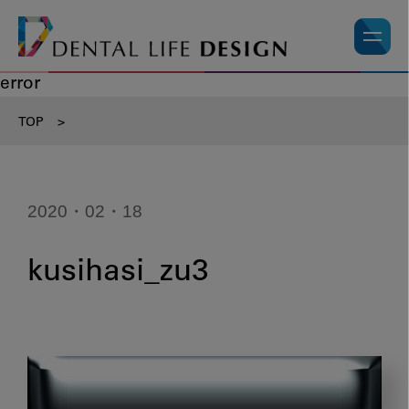
error
TOP
>
2020・02・18
kusihasi_zu3