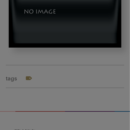
kusihashi_title2
tags