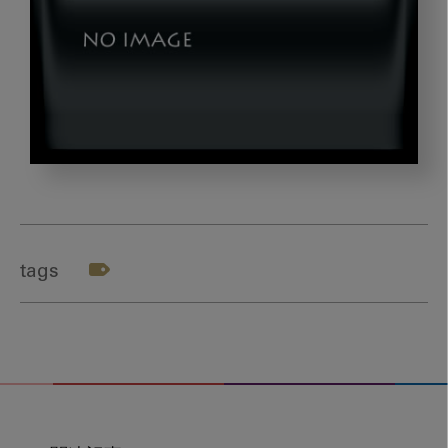
okazaki_sugar7_title2
tags