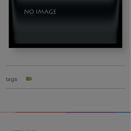
2
tags