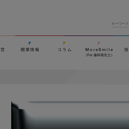
経営
開業情報
コラム
MoreSmile
（For 歯科衛生士）