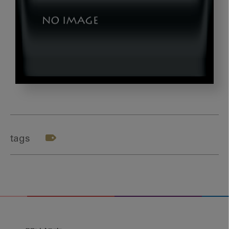
yokomizo_7_8
tags