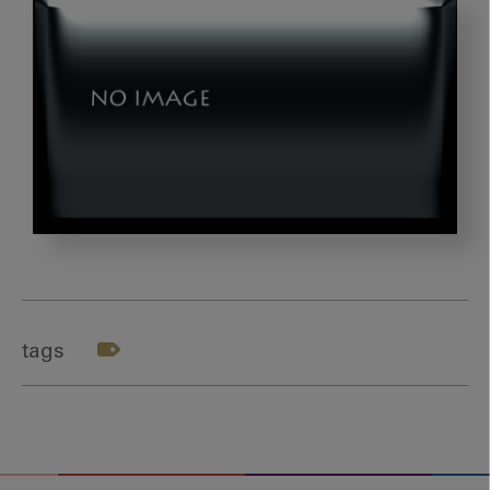
photo-
1450101499163-
c8848c66ca85
tags