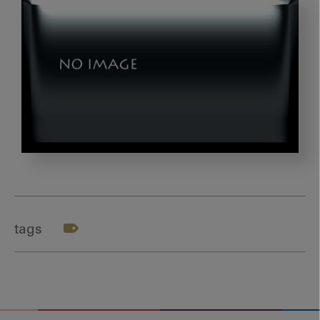
photo-
1501167786227-
4cba60f6d58f
tags