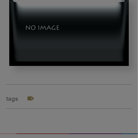
photo-
1506784926709-
22f1ec395907
tags