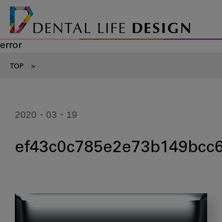
error
TOP
>
2020・03・19
ef43c0c785e2e73b149bcc