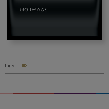
ef43c0c785e2e73b149bcc695fd56898_w
tags