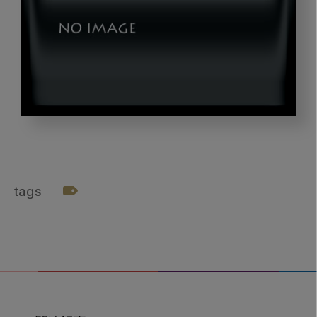
muraoka_hirota_gazou1
tags