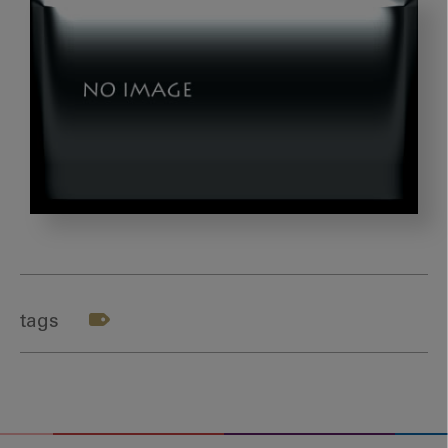
photo-
1512314889357-
e157c22f938d
tags