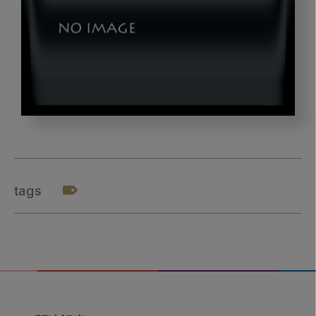
nishi_gazou2
tags