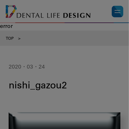
error
TOP
>
2020・03・24
nishi_gazou2