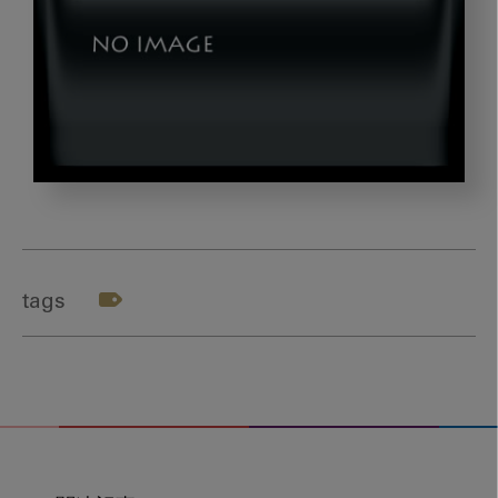
nishi_title3
tags