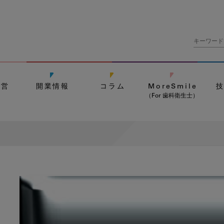
経営
開業情報
コラム
MoreSmile
（For 歯科衛生士）