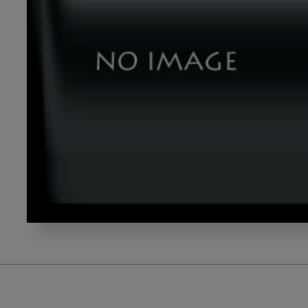
yasuda_gazou1