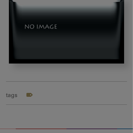
photo-
1488998527040-
85054a85150e
tags