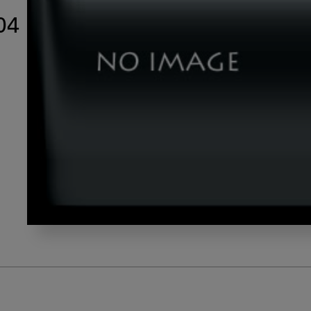
04
muraoka_hirota_title04