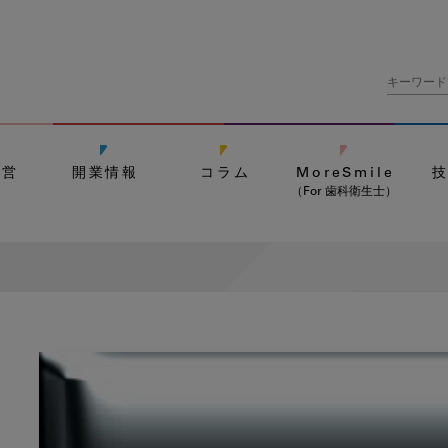
経営
開業情報
コラム
MoreSmile
（For 歯科衛生士）