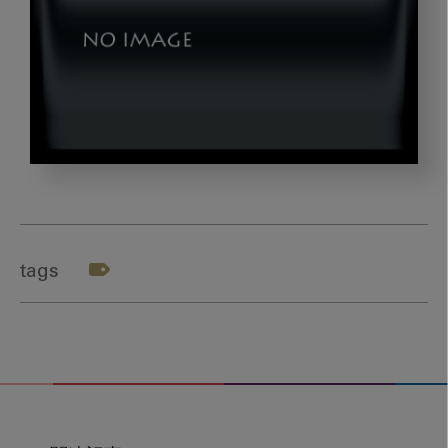
yasuda_gazou1
tags