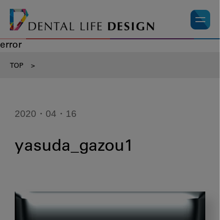
error
TOP
>
2020・04・16
yasuda_gazou1