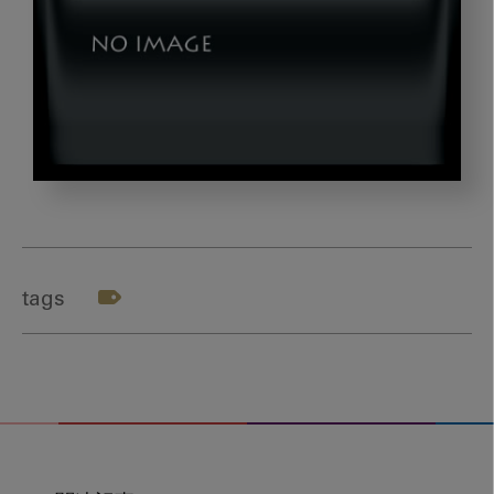
y05
tags