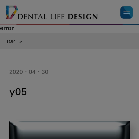
error
TOP
>
2020・04・30
y05