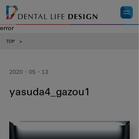
error
TOP
>
2020・05・13
yasuda4_gazou1