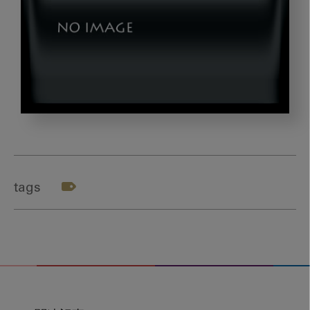
yasuda4_gazou1
tags