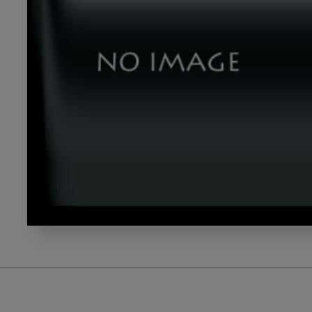
okazaki_gazou6