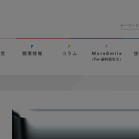
経営
開業情報
コラム
MoreSmile
（For 歯科衛生士）