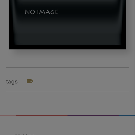
sonic_onpa_bana
tags