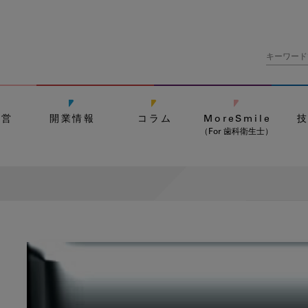
経営
開業情報
コラム
MoreSmile
（For 歯科衛生士）