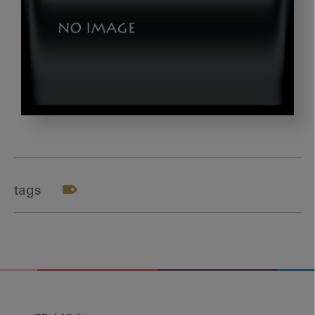
kasiwai_title004
tags