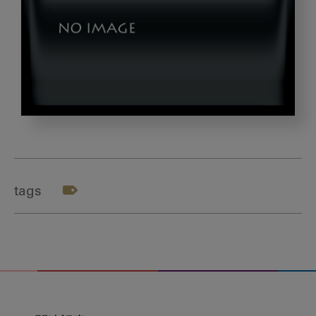
OZP73_hagaitaidansei20130707_TP_V
tags