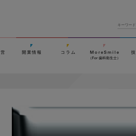
経営
開業情報
コラム
MoreSmile
（For 歯科衛生士）