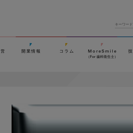
経営
開業情報
コラム
MoreSmile
（For 歯科衛生士）