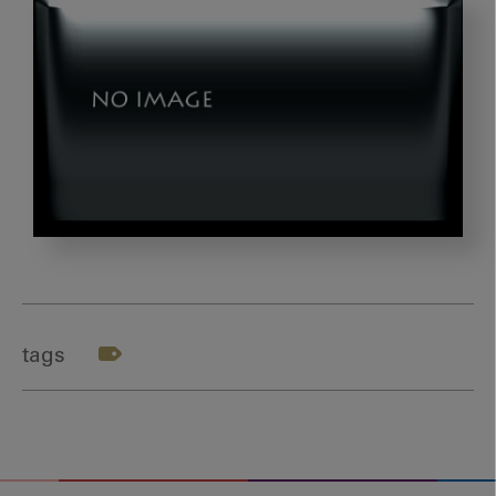
photo-
1563212034-
a3c52118cce2
tags