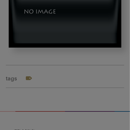
insho_thumb01
tags