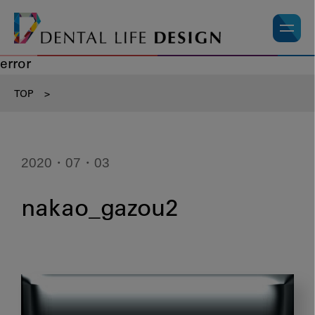
error
TOP
>
2020・07・03
nakao_gazou2