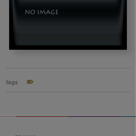
nakao_gazou2
tags