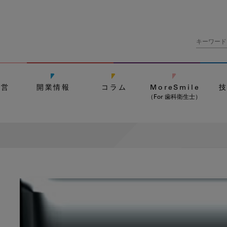
経営
開業情報
コラム
MoreSmile
（For 歯科衛生士）