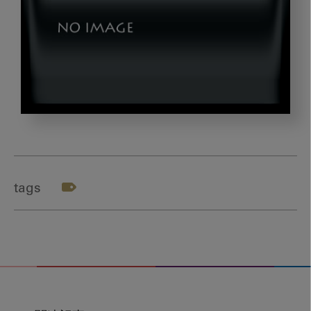
202007_book_title
tags