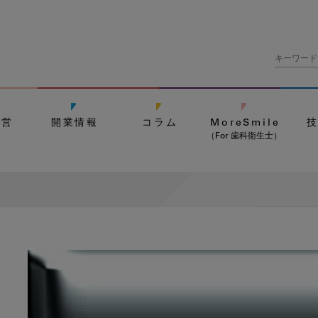
経営
開業情報
コラム
MoreSmile
（For 歯科衛生士）