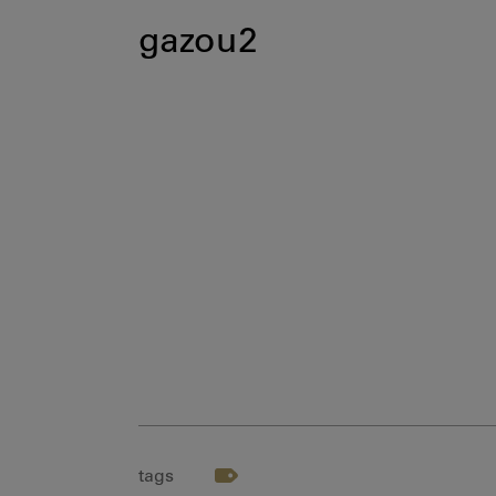
gazou2
tags